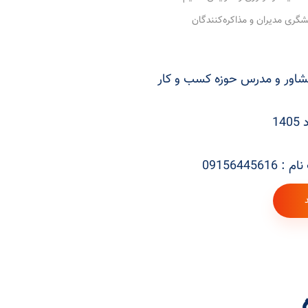
اور و مدرس حوزه کسب و کار
09156445