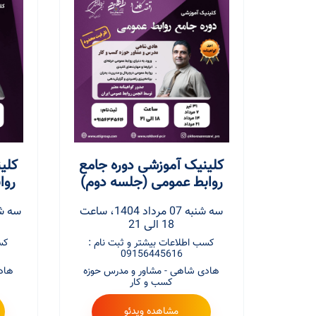
کلینیک آموزشی دوره جامع
کلی
روابط عمومی (جلسه دوم)
روا
سه شنبه 07 مرداد 1404، ساعت
18 الی 21
کسب اطلاعات بیشتر و ثبت نام :
کس
09156445616
هادی شاهی - مشاور و مدرس حوزه
هاد
کسب و کار
مشاهده ویدئو