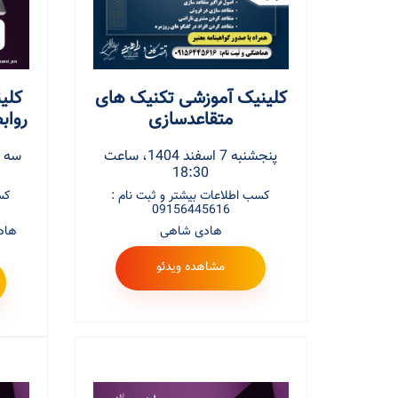
کلینیک آموزشی تکنیک های
کلی
متقاعدسازی
رواب
پنجشنبه 7 اسفند 1404، ساعت
18:30
کسب اطلاعات بیشتر و ثبت نام :
کس
09156445616
هادی شاهی
هاد
مشاهده ویدئو