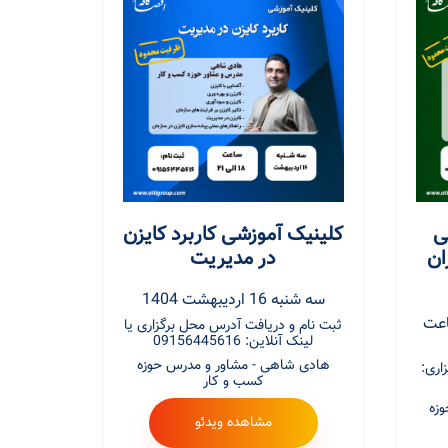
ی
کلینیک آموزشی کاربرد کایزن
ان
در مدیریت
سه شنبه 16 اردیبهشت 1404
اد 1404، ساعت
ثبت نام و دریافت آدرس محل برگزاری یا
لینک آنلاین: 09156445616
هادی شاهی - مشاور و مدرس حوزه
اری:
کسب و کار
زه
مشاهده ویدئو