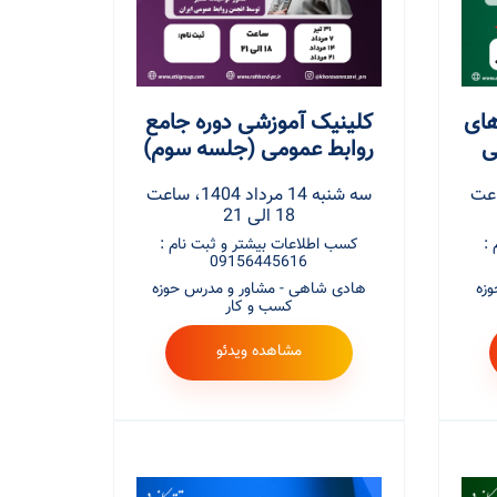
های
کلینیک آموزشی دوره جامع
ی
روابط عمومی (جلسه سوم)
اد 1404، ساعت
سه شنبه 14 مرداد 1404، ساعت
18 الی 21
:
کسب اطلاعات بیشتر و ثبت نام :
09156445616
زه
هادی شاهی - مشاور و مدرس حوزه
کسب و کار
مشاهده ویدئو