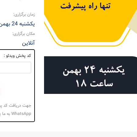
زمان برگزاری:
یکشنبه 24 بهمن 1400
مکان برگزاری:
آنلاین
کد پخش ویدئو :
WhatsApp به ما پیام بدهید.