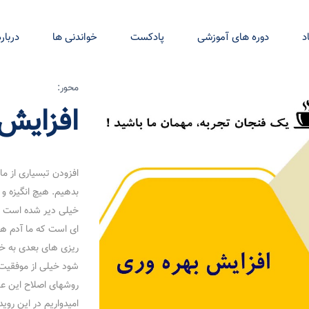
د
دوره های آموزشی
پادکست
خواندنی ها
درباره
محور:
افزایش 
افزودن تبسیاری از ما 
بدهیم. هیچ انگیزه و 
خیلی دیر شده است د
ای است که ما آدم ها 
ریزی های بعدی به خ
شود خیلی از موفقیت 
روشهای اصلاح این عا
امیدواریم در این روید