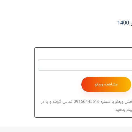
جهت دریافت کد پخش ویدئو با شماره 09156445616 تماس گرفته و یا در