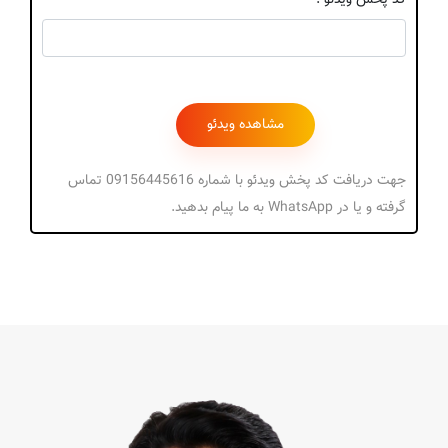
کد پخش ویدئو :
جهت دریافت کد پخش ویدئو با شماره 09156445616 تماس
گرفته و یا در WhatsApp به ما پیام بدهید.