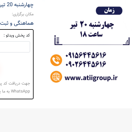
چهارشنبه 20 تیر 1403، ساعت 18
مکان برگزاری:
هماهنگی و ثبت نام: 5616
کد پخش ویدئو :
WhatsApp به ما پیام بدهید.