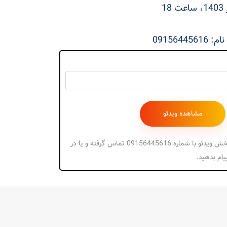
0915644
جهت دریافت کد پخش ویدئو با شماره 09156445616 تماس گرفته و یا در