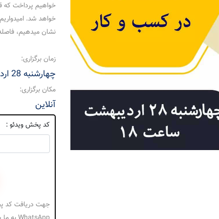
خواهیم پرداخت که ق
خواهد شد. امیدواریم 
نشان میدهیم، فاصله بگ
زمان برگزاری:
چهارشنبه 28 اردیبهشت 1401
مکان برگزاری:
آنلاین
کد پخش ویدئو :
WhatsApp به ما پیام بدهید.