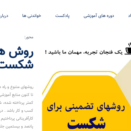
د
دوره های آموزشی
پادکست
خواندنی ها
درباره
محور:
روش ها
شکست د
روشهای متنوع و راه ه
تا کنون منابع آموزشی 
کمتر پرداخته شده، 
کسب و کار باشد . در
کارآفرینانی پرداختی
پانصد و بیستمین جلس