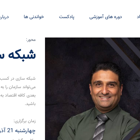
د
دوره های آموزشی
پادکست
خواندنی ها
درباره
محور:
شبکه س
شبکه سازی در کسب و 
می‌تواند سازمان را به
بعدی کافه اقتصاد به
باشید.
زمان برگزاری:
چهارشنبه 21 آذر 1403، ساعت 18