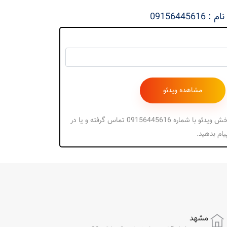
09156445
جهت دریافت کد پخش ویدئو با شماره 09156445616 تماس گرفته و یا در
مشهد